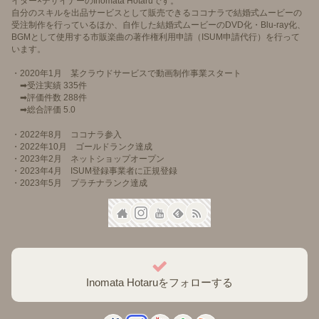
イター×デザイナーのInomata Hotaruです。
自分のスキルを出品サービスとして販売できるココナラで結婚式ムービーの
受注制作を行っているほか、自作した結婚式ムービーのDVD化・Blu-ray化、
BGMとして使用する市販楽曲の著作権利用申請（ISUM申請代行）を行って
います。
・2020年1月 某クラウドサービスで動画制作事業スタート
➡受注実績 335件
➡評価件数 288件
➡総合評価 5.0
・2022年8月 ココナラ参入
・2022年10月 ゴールドランク達成
・2023年2月 ネットショップオープン
・2023年4月 ISUM登録事業者に正規登録
・2023年5月 プラチナランク達成
Inomata Hotaruをフォローする