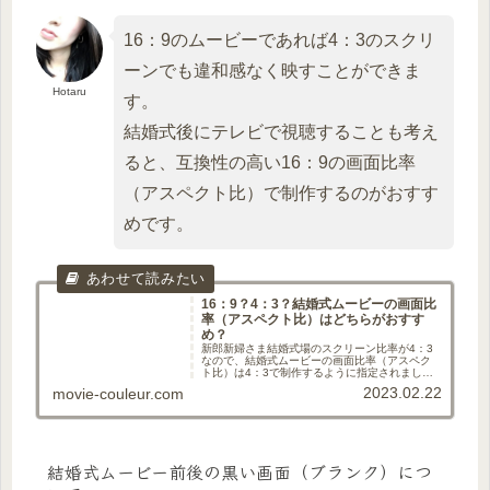
16：9のムービーであれば4：3のスクリ
ーンでも違和感なく映すことができま
Hotaru
す。
結婚式後にテレビで視聴することも考え
ると、互換性の高い16：9の画面比率
（アスペクト比）で制作するのがおすす
めです。
16：9？4：3？結婚式ムービーの画面比
率（アスペクト比）はどちらがおすす
め？
新郎新婦さま結婚式場のスクリーン比率が4：3
なので、結婚式ムービーの画面比率（アスペク
ト比）は4：3で制作するように指定されまし
た。新郎新婦さまテレビなど一般的な比率であ
2023.02.22
movie-couleur.com
る16：9で制作したいと思っていたのですが、
4：3の指定に合わせなけれ...
結婚式ムービー前後の黒い画面（ブランク）につ