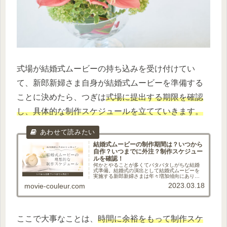
式場が結婚式ムービーの持ち込みを受け付けてい
て、新郎新婦さま自身が結婚式ムービーを準備する
ことに決めたら、つぎは
式場に提出する期限を確認
し、具体的な制作スケジュールを立てていきます。
結婚式ムービーの制作期間は？いつから
自作？いつまでに外注？制作スケジュー
ルを確認！
何かとやることが多くてバタバタしがちな結婚
式準備。結婚式の演出として結婚式ムービーを
実施する新郎新婦さまは年々増加傾向にありま
すが、結婚式準備に大忙しの状況の中で結婚式
2023.03.18
movie-couleur.com
ムービーの制作は後回しにされがちです。その
証拠に、結婚式ムービーを自作し...
ここで大事なことは、
時間に余裕をもって制作スケ