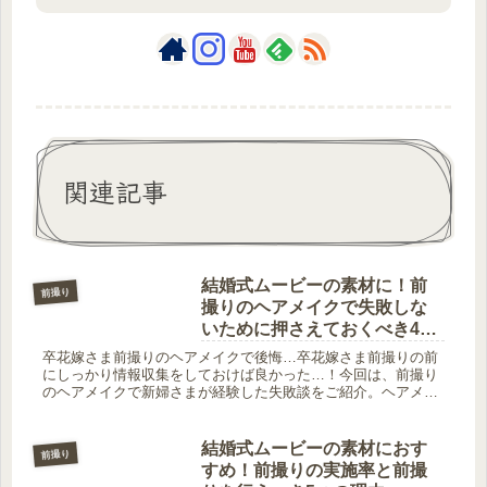
関連記事
結婚式ムービーの素材に！前
前撮り
撮りのヘアメイクで失敗しな
いために押さえておくべき4つ
のポイント
卒花嫁さま前撮りのヘアメイクで後悔…卒花嫁さま前撮りの前
にしっかり情報収集をしておけば良かった…！今回は、前撮り
のヘアメイクで新婦さまが経験した失敗談をご紹介。ヘアメイ
クで失敗しないための4つのポイントと、前撮り前に確認した
い10のチェック...
結婚式ムービーの素材におす
前撮り
すめ！前撮りの実施率と前撮