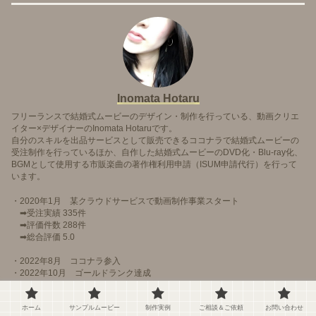
Inomata Hotaru
フリーランスで結婚式ムービーのデザイン・制作を行っている、動画クリエ
イター×デザイナーのInomata Hotaruです。
自分のスキルを出品サービスとして販売できるココナラで結婚式ムービーの
受注制作を行っているほか、自作した結婚式ムービーのDVD化・Blu-ray化、
BGMとして使用する市販楽曲の著作権利用申請（ISUM申請代行）を行って
います。
・2020年1月 某クラウドサービスで動画制作事業スタート
➡受注実績 335件
➡評価件数 288件
➡総合評価 5.0
・2022年8月 ココナラ参入
・2022年10月 ゴールドランク達成
・2023年2月 ネットショップオープン
・2023年4月 ISUM登録事業者に正規登録
ホーム
サンプルムービー
制作実例
ご相談＆ご依頼
お問い合わせ
・2023年5月 プラチナランク達成