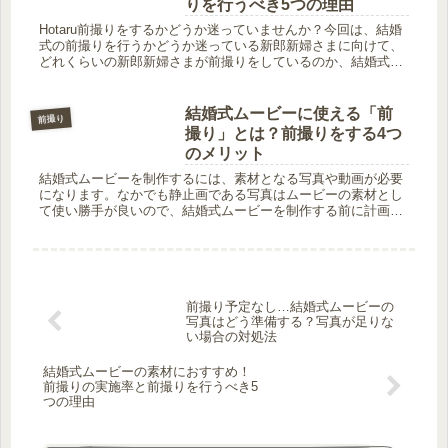
りを行うべき5つの理由
Hotaru前撮りをするかどうか迷っていませんか？今回は、結婚
式の前撮りを行うかどうか迷っている新郎新婦さまに向けて、
どれくらいの新郎新婦さまが前撮りをしているのか、結婚式の
前撮りの実施率をご紹介します。結婚式を無事終えた新郎新婦
さまが前撮...
結婚式ムービーに使える「前
前撮り
撮り」とは？前撮りをする4つ
のメリット
結婚式ムービーを制作するには、素材となる写真や動画が必要
になります。なかでも静止画である写真はムービーの素材とし
て使い勝手が良いので、結婚式ムービーを制作する前に計画的
に撮影を行う新郎新婦さまも多いようです。Hotaruその撮影の
ことを結婚...
前撮り予定なし…結婚式ムービーの
写真はどう準備する？写真が足りな
い場合の対処法
結婚式ムービーの素材におすすめ！
前撮りの実施率と前撮りを行うべき5
つの理由